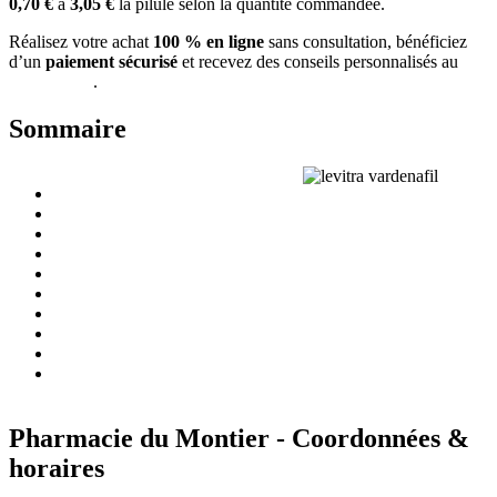
0,70 €
à
3,05 €
la pilule selon la quantité commandée.
Réalisez votre achat
100 % en ligne
sans consultation, bénéficiez
d’un
paiement sécurisé
et recevez des conseils personnalisés au
01
64 34 10 38
.
Sommaire
Qu’est-ce que le Levitra générique?
Prix du Levitra générique
Posologie recommandée
Mécanisme d’action
Achat sans ordonnance
Mode d’emploi
Précautions
Interactions
Effets secondaires
FAQ
Pharmacie du Montier - Coordonnées &
horaires