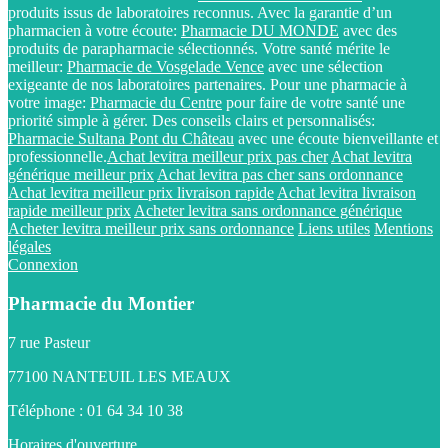
produits issus de laboratoires reconnus. Avec la garantie d’un
pharmacien à votre écoute:
Pharmacie DU MONDE
avec des
produits de parapharmacie sélectionnés. Votre santé mérite le
meilleur:
Pharmacie de Vosgelade Vence
avec une sélection
exigeante de nos laboratoires partenaires. Pour une pharmacie à
votre image:
Pharmacie du Centre
pour faire de votre santé une
priorité simple à gérer. Des conseils clairs et personnalisés:
Pharmacie Sultana Pont du Château
avec une écoute bienveillante et
professionnelle.
Achat levitra meilleur prix pas cher
Achat levitra
générique meilleur prix
Achat levitra pas cher sans ordonnance
Achat levitra meilleur prix livraison rapide
Achat levitra livraison
rapide meilleur prix
Acheter levitra sans ordonnance générique
Acheter levitra meilleur prix sans ordonnance
Liens utiles
Mentions
légales
Connexion
Pharmacie du Montier
7 rue Pasteur
77100 NANTEUIL LES MEAUX
Téléphone : 01 64 34 10 38
Horaires d'ouverture