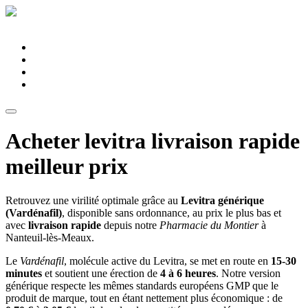
Pharmacie du Montier
Connexion
Services
Spécialités
Équipe
Conseils santé
Acheter levitra livraison rapide
meilleur prix
Retrouvez une virilité optimale grâce au
Levitra générique
(Vardénafil)
, disponible sans ordonnance, au prix le plus bas et
avec
livraison rapide
depuis notre
Pharmacie du Montier
à
Nanteuil-lès-Meaux.
Le
Vardénafil
, molécule active du Levitra, se met en route en
15-30
minutes
et soutient une érection de
4 à 6 heures
. Notre version
générique respecte les mêmes standards européens GMP que le
produit de marque, tout en étant nettement plus économique : de