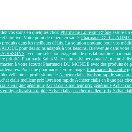
z vos soins en quelques clics:
Pharmacie Loire sur Rhône
assure un s
et intuitive. Votre point de repère en santé:
Pharmacie GUILLAUM
 produits dans les meilleurs délais. La solution pratique pour vos méd
e VALQUE
pour des soins adaptés à vos besoins. Bienvenue dans votre o
ie SOISSONS
avec une sélection exigeante de nos laboratoires partenai
tre priorité:
Pharmacie Saint-Malo
et un suivi personnalisé, même à dista
armacien à votre écoute:
Pharmacie DU MONDE
avec des produits de p
 partenaires. Pour une pharmacie à votre image:
Pharmacie du Centre
pou
ienveillante et professionnelle.
Acheter cialis livraison rapide sans or
chat cialis meilleur prix livraison rapide
Acheter cialis en ligne pas che
cialis en ligne générique
Achat cialis meilleur prix générique
Achat cial
s en ligne livraison rapide
Achat cialis pas cher meilleur prix
Achat ciali