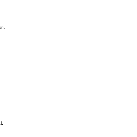
on.
l.