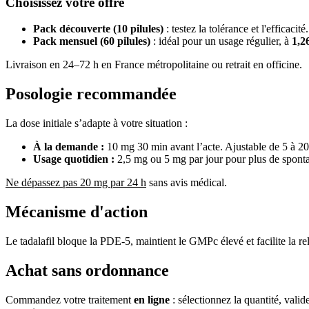
Choisissez votre offre
Pack découverte (10 pilules)
: testez la tolérance et l'efficacité.
Pack mensuel (60 pilules)
: idéal pour un usage régulier, à
1,2
Livraison en 24–72 h en France métropolitaine ou retrait en officine.
Posologie recommandée
La dose initiale s’adapte à votre situation :
À la demande :
10 mg 30 min avant l’acte. Ajustable de 5 à 20
Usage quotidien :
2,5 mg ou 5 mg par jour pour plus de sponta
Ne dépassez pas 20 mg par 24 h
sans avis médical.
Mécanisme d'action
Le tadalafil bloque la PDE-5, maintient le GMPc élevé et facilite la r
Achat sans ordonnance
Commandez votre traitement
en ligne
: sélectionnez la quantité, valid