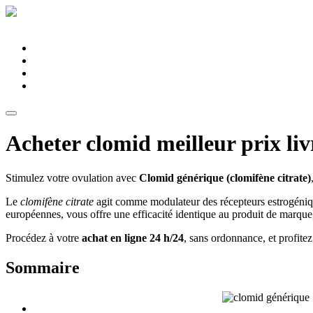
Pharmacie du Montier
Connexion
Services
Spécialités
Équipe
Conseils santé
Acheter clomid meilleur prix liv
Stimulez votre ovulation avec
Clomid générique (clomifène citrate)
Le
clomifène citrate
agit comme modulateur des récepteurs estrogéniqu
européennes, vous offre une efficacité identique au produit de marque,
Procédez à votre
achat en ligne
24 h/24
, sans ordonnance, et profite
Sommaire
Qu'est-ce que le Clomid générique?