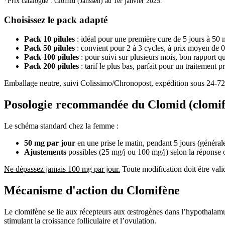
*Prix catalogue : Clomid (Janssen) au 1er janvier 2025.
Choisissez le pack adapté
Pack 10 pilules
: idéal pour une première cure de 5 jours à 50 
Pack 50 pilules
: convient pour 2 à 3 cycles, à prix moyen de 0
Pack 100 pilules
: pour suivi sur plusieurs mois, bon rapport qu
Pack 200 pilules
: tarif le plus bas, parfait pour un traitement p
Emballage neutre, suivi Colissimo/Chronopost, expédition sous 24-72
Posologie recommandée du Clomid (clomifè
Le schéma standard chez la femme :
50 mg par jour
en une prise le matin, pendant 5 jours (général
Ajustements
possibles (25 mg/j ou 100 mg/j) selon la réponse 
Ne dépassez jamais 100 mg par jour.
Toute modification doit être vali
Mécanisme d'action du Clomifène
Le clomifène se lie aux récepteurs aux œstrogènes dans l’hypothalamu
stimulant la croissance folliculaire et l’ovulation.