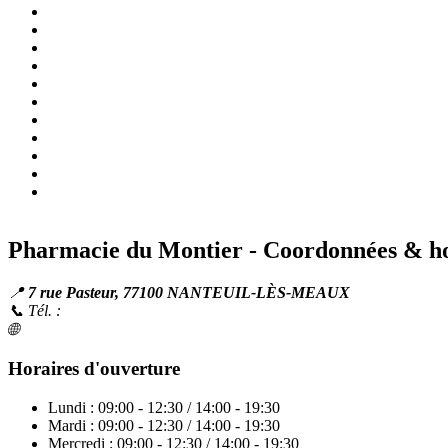
Prix du Clomid générique
Posologie recommandée
Mécanisme d'action
Achat sans ordonnance
Mode d'emploi
Précautions d'emploi
Interactions médicamenteuses
Effets indésirables
Conseils pratiques
Pourquoi choisir la Pharmacie du Montier?
FAQ - Questions fréquentes
Pharmacie du Montier - Coordonnées & ho
📍
7 rue Pasteur, 77100 NANTEUIL-LÈS-MEAUX
📞 Tél. :
01 64 34 10 38
🌐
pharmaciedumontier.fr
Horaires d'ouverture
Lundi : 09:00 - 12:30 / 14:00 - 19:30
Mardi : 09:00 - 12:30 / 14:00 - 19:30
Mercredi : 09:00 - 12:30 / 14:00 - 19:30