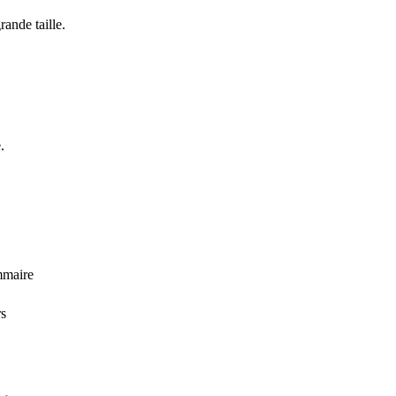
ande taille.
.
mmaire
rs