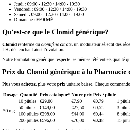
Jeudi : 09:00 - 12:30 / 14:00 - 19:30
Vendredi : 09:00 - 12:30 / 14:00 - 19:30
Samedi : 09:00 - 12:30 / 14:00 - 19:00
Dimanche :
FERMÉ
Qu'est-ce que le Clomid générique?
Clomid
renferme du
clomifène citrate
, un modulateur sélectif des ré
LH, déclenchant ainsi l’ovulation.
Notre formulation générique respecte les mêmes référentiels qualité que
Prix du Clomid générique à la Pharmacie
Plus vous
achetez
, plus votre
prix
unitaire baisse. Chaque commande in
Dosage
Quantité
Prix catalogue*
Notre prix
Prix / pilule
10 pilules
€29,80
€7,90
€0,79
1 pilul
50 pilules
€149,00
€27,50
€0,55
3 pilul
50 mg
100 pilules
€298,00
€44,00
€0,44
8 pilul
200 pilules
€596,00
€76,00
€0,38
15 pilu