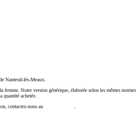
de Nanteuil-lès-Meaux.
 la femme. Notre version générique, élaborée selon les mêmes normes
la quantité achetée.
ion, contactez-nous au
01 64 34 10 38
.