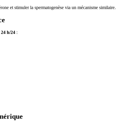
térone et stimuler la spermatogenèse via un mécanisme similaire.
ce
t
24 h/24
:
énérique