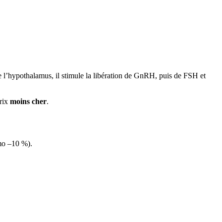
e l’hypothalamus, il stimule la libération de GnRH, puis de FSH et
prix
moins cher
.
omo –10 %).