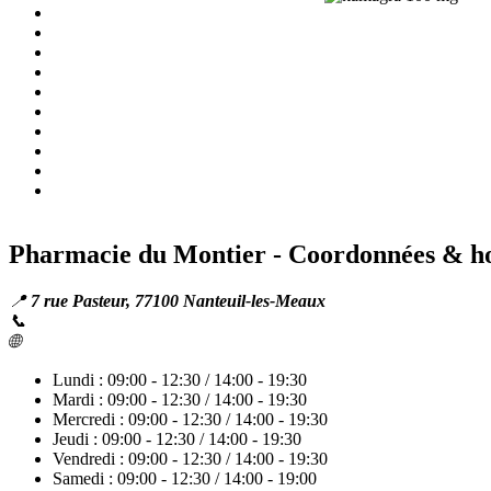
Qu’est-ce que le Kamagra 100 mg?
Prix du Kamagra à Nanteuil‐les‐Meaux
Posologie recommandée
Comment fonctionne le sildénafil?
Commande sans ordonnance
Mode d’emploi et conseils
Précautions d’emploi
Interactions médicamenteuses
Effets secondaires
FAQ
Pharmacie du Montier - Coordonnées & ho
📍
7 rue Pasteur, 77100 Nanteuil‐les‐Meaux
📞
01 64 34 10 38
🌐
pharmaciedumontier.fr
Lundi : 09:00 - 12:30 / 14:00 - 19:30
Mardi : 09:00 - 12:30 / 14:00 - 19:30
Mercredi : 09:00 - 12:30 / 14:00 - 19:30
Jeudi : 09:00 - 12:30 / 14:00 - 19:30
Vendredi : 09:00 - 12:30 / 14:00 - 19:30
Samedi : 09:00 - 12:30 / 14:00 - 19:00