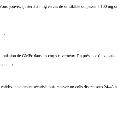
ous pouvez ajuster à 25 mg en cas de sensibilité ou passer à 100 mg si l’
 38
.
mulation de GMPc dans les corps caverneux. En présence d’excitation, l
s copieux.
 validez le paiement sécurisé, puis recevez un colis discret sous 24-48 