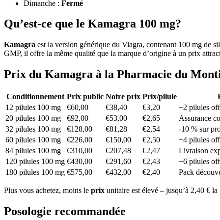
Dimanche :
Fermé
Qu’est-ce que le Kamagra 100 mg?
Kamagra
est la version générique du Viagra, contenant 100 mg de sil
GMP, il offre la même qualité que la marque d’origine à un prix attract
Prix du Kamagra à la Pharmacie du Mont
Conditionnement
Prix public
Notre prix
Prix/pilule
12 pilules 100 mg
€60,00
€38,40
€3,20
+2 pilules off
20 pilules 100 mg
€92,00
€53,00
€2,65
Assurance col
32 pilules 100 mg
€128,00
€81,28
€2,54
-10 % sur p
60 pilules 100 mg
€226,00
€150,00
€2,50
+4 pilules off
84 pilules 100 mg
€310,00
€207,48
€2,47
Livraison ex
120 pilules 100 mg
€430,00
€291,60
€2,43
+6 pilules off
180 pilules 100 mg
€575,00
€432,00
€2,40
Pack découve
Plus vous achetez, moins le
prix
unitaire est élevé – jusqu’à 2,40 € l
Posologie recommandée