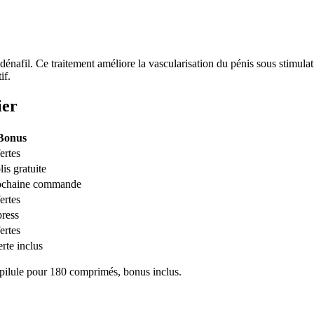
dénafil. Ce traitement améliore la vascularisation du pénis sous stimula
if.
ier
Bonus
ertes
is gratuite
rochaine commande
ertes
press
ertes
rte inclus
a pilule pour 180 comprimés, bonus inclus.