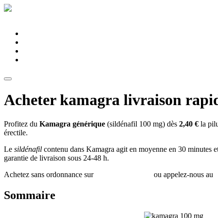
Pharmacie du Montier
Connexion
Services
Spécialités
Équipe
Conseils santé
Acheter kamagra livraison rapid
Profitez du
Kamagra générique
(sildénafil 100 mg) dès
2,40 €
la pil
érectile.
Le
sildénafil
contenu dans Kamagra agit en moyenne en 30 minutes et m
garantie de livraison sous 24-48 h.
Achetez sans ordonnance sur
notre fiche produit
ou appelez-nous au
Sommaire