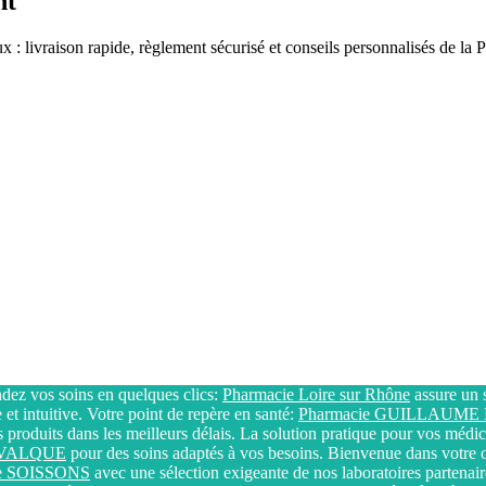
nt
 : livraison rapide, règlement sécurisé et conseils personnalisés de la
z vos soins en quelques clics:
Pharmacie Loire sur Rhône
assure un s
et intuitive. Votre point de repère en santé:
Pharmacie GUILLAUM
 produits dans les meilleurs délais. La solution pratique pour vos méd
e VALQUE
pour des soins adaptés à vos besoins. Bienvenue dans votre o
ie SOISSONS
avec une sélection exigeante de nos laboratoires partenai