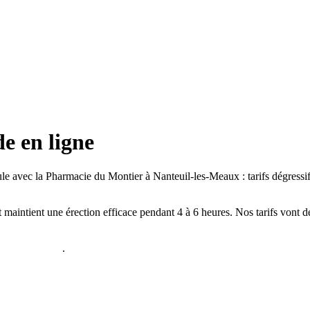
e en ligne
ule avec la Pharmacie du Montier à Nanteuil‐les‐Meaux : tarifs dégressifs
aintient une érection efficace pendant 4 à 6 heures. Nos tarifs vont 
01 64 34 10 38
.