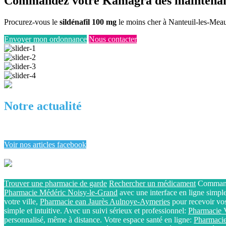
Commandez votre Kamagra dès maintena
Procurez-vous le
sildénafil 100 mg
le moins cher à Nanteuil-les-Meaux
Envoyer mon ordonnance
Nous contacter
Notre actualité
Voir nos articles facebook
Trouver une pharmacie de garde
Rechercher un médicament
Commande
Pharmacie Médéric Noisy-le-Grand
avec une interface en ligne simple 
votre ville,
Pharmacie ean Jaurès Aulnoye-Aymeries
pour recevoir vos
simple et intuitive. Avec un suivi sérieux et professionnel:
Pharmaci
personnalisé, même à distance. Votre espace santé en ligne:
Pharmac