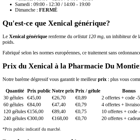
Samedi : 09:00 - 12:30 / 14:00 - 19:00
Dimanche :
FERMÉ
Qu'est-ce que Xenical générique?
Le
Xenical générique
renferme du
orlistat 120 mg
, un inhibiteur de
poids.
Fabriqué selon les normes européennes, ce traitement sans ordonnanc
Prix du Xenical à la Pharmacie Du Montie
Notre barème dégressif vous garantit le meilleur
prix
: plus vous comm
Quantité
Prix public
Notre prix
Prix / gélule
Bonus
30 gélules
€45,00
€26,70
€0,89
2 offertes + code -
60 gélules
€84,00
€47,40
€0,79
4 offertes + livraiso
120 gélules
€156,00
€89,40
€0,75
10 offertes + code
240 gélules
€300,00
€168,00
€0,70
20 offertes + cadea
*Prix public indicatif du marché.