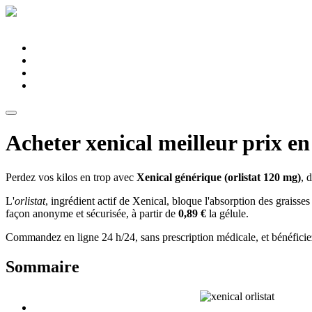
Pharmacie du Montier
Connexion
Services
Spécialités
Équipe
Conseils santé
Acheter xenical meilleur prix en
Perdez vos kilos en trop avec
Xenical générique (orlistat 120 mg)
, 
L'
orlistat
, ingrédient actif de Xenical, bloque l'absorption des graiss
façon anonyme et sécurisée, à partir de
0,89 €
la gélule.
Commandez en ligne 24 h/24, sans prescription médicale, et bénéfici
Sommaire
Qu'est-ce que Xenical générique?