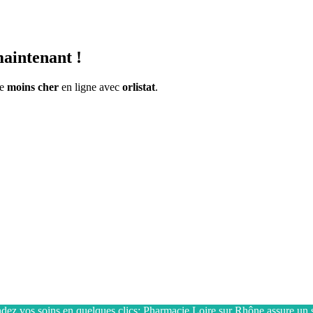
aintenant !
le
moins cher
en ligne avec
orlistat
.
z vos soins en quelques clics:
Pharmacie Loire sur Rhône
assure un s