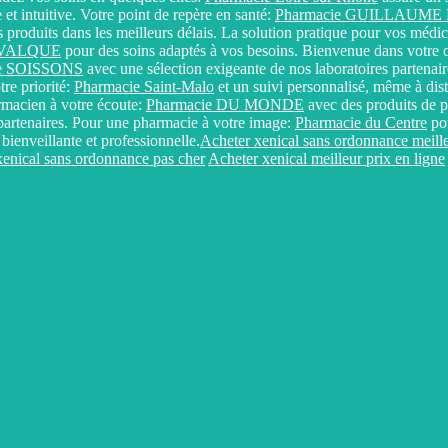
et intuitive. Votre point de repère en santé:
Pharmacie GUILLAUM
 produits dans les meilleurs délais. La solution pratique pour vos méd
e VALQUE
pour des soins adaptés à vos besoins. Bienvenue dans votre o
ie SOISSONS
avec une sélection exigeante de nos laboratoires partenai
tre priorité:
Pharmacie Saint-Malo
et un suivi personnalisé, même à dista
armacien à votre écoute:
Pharmacie DU MONDE
avec des produits de p
 partenaires. Pour une pharmacie à votre image:
Pharmacie du Centre
pou
ienveillante et professionnelle.
Acheter xenical sans ordonnance meille
enical sans ordonnance pas cher
Acheter xenical meilleur prix en ligne