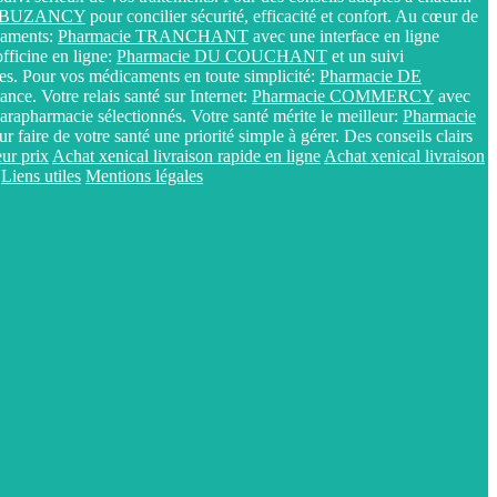
E BUZANCY
pour concilier sécurité, efficacité et confort. Au cœur de
icaments:
Pharmacie TRANCHANT
avec une interface en ligne
fficine en ligne:
Pharmacie DU COUCHANT
et un suivi
res. Pour vos médicaments en toute simplicité:
Pharmacie DE
nce. Votre relais santé sur Internet:
Pharmacie COMMERCY
avec
arapharmacie sélectionnés. Votre santé mérite le meilleur:
Pharmacie
r faire de votre santé une priorité simple à gérer. Des conseils clairs
ur prix
Achat xenical livraison rapide en ligne
Achat xenical livraison
Liens utiles
Mentions légales