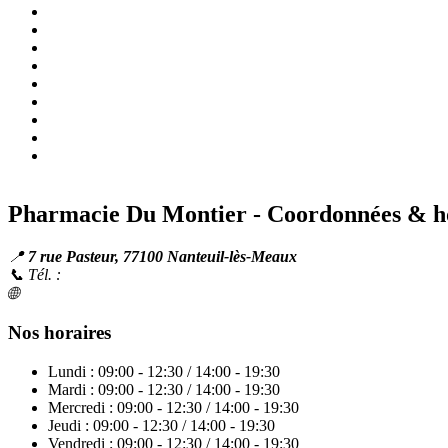
Prix du Xenical à Nanteuil-lès-Meaux
Posologie recommandée
Mécanisme d'action
Achat sans ordonnance
Mode d'emploi
Précautions d'emploi
Interactions médicamenteuses
Effets indésirables
FAQ
Pharmacie Du Montier - Coordonnées & h
📍
7 rue Pasteur, 77100 Nanteuil-lès-Meaux
📞 Tél. :
01 64 34 10 38
🌐
pharmaciedumontier.fr
Nos horaires
Lundi : 09:00 - 12:30 / 14:00 - 19:30
Mardi : 09:00 - 12:30 / 14:00 - 19:30
Mercredi : 09:00 - 12:30 / 14:00 - 19:30
Jeudi : 09:00 - 12:30 / 14:00 - 19:30
Vendredi : 09:00 - 12:30 / 14:00 - 19:30