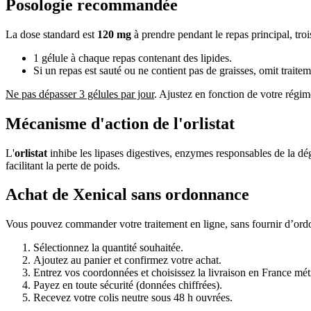
Posologie recommandée
La dose standard est
120 mg
à prendre pendant le repas principal, trois
1 gélule à chaque repas contenant des lipides.
Si un repas est sauté ou ne contient pas de graisses, omit traitem
Ne pas dépasser 3 gélules par jour
. Ajustez en fonction de votre régim
Mécanisme d'action de l'orlistat
L'
orlistat
inhibe les lipases digestives, enzymes responsables de la dégr
facilitant la perte de poids.
Achat de Xenical sans ordonnance
Vous pouvez commander votre traitement en ligne, sans fournir d’ord
Sélectionnez la quantité souhaitée.
Ajoutez au panier et confirmez votre achat.
Entrez vos coordonnées et choisissez la livraison en France mét
Payez en toute sécurité (données chiffrées).
Recevez votre colis neutre sous 48 h ouvrées.