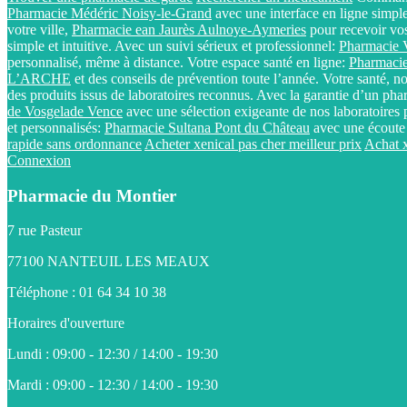
Pharmacie Médéric Noisy-le-Grand
avec une interface en ligne simple 
votre ville,
Pharmacie ean Jaurès Aulnoye-Aymeries
pour recevoir vos
simple et intuitive. Avec un suivi sérieux et professionnel:
Pharmaci
personnalisé, même à distance. Votre espace santé en ligne:
Pharmac
L’ARCHE
et des conseils de prévention toute l’année. Votre santé, no
des produits issus de laboratoires reconnus. Avec la garantie d’un ph
de Vosgelade Vence
avec une sélection exigeante de nos laboratoires
et personnalisés:
Pharmacie Sultana Pont du Château
avec une écoute b
rapide sans ordonnance
Acheter xenical pas cher meilleur prix
Achat x
Connexion
Pharmacie du Montier
7 rue Pasteur
77100 NANTEUIL LES MEAUX
Téléphone : 01 64 34 10 38
Horaires d'ouverture
Lundi : 09:00 - 12:30 / 14:00 - 19:30
Mardi : 09:00 - 12:30 / 14:00 - 19:30