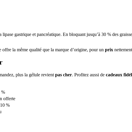
 la lipase gastrique et pancréatique. En bloquant jusqu’à 30 % des graiss
e offre la même qualité que la marque d’origine, pour un
prix
nettemen
r
andez, plus la gélule revient
pas cher
. Profitez aussi de
cadeaux fidél
5 %
n offerte
 -10 %
u